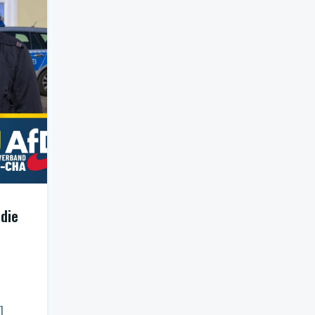
 die
]