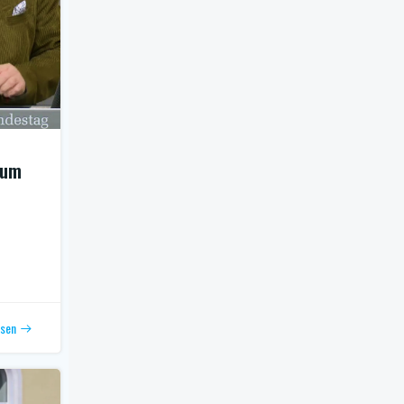
zum
esen