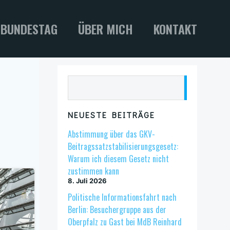
BUNDESTAG
ÜBER MICH
KONTAKT
Suchen
NEUESTE BEITRÄGE
Abstimmung über das GKV-
Beitragssatzstabilisierungsgesetz:
Warum ich diesem Gesetz nicht
zustimmen kann
8. Juli 2026
Politische Informationsfahrt nach
Berlin: Besuchergruppe aus der
Oberpfalz zu Gast bei MdB Reinhard