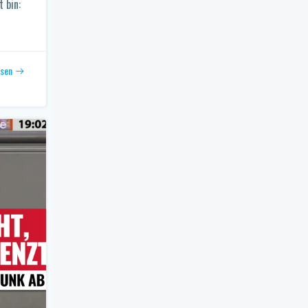
 bin:
esen